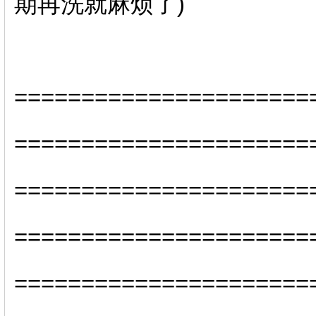
期再洗就麻烦了)
======================
======================
====================
======================
======================