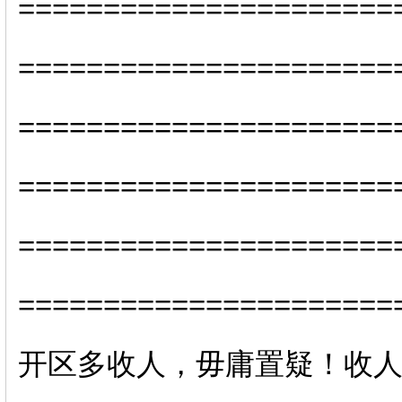
======================
======================
====================
======================
======================
======================
开区多收人，毋庸置疑！收