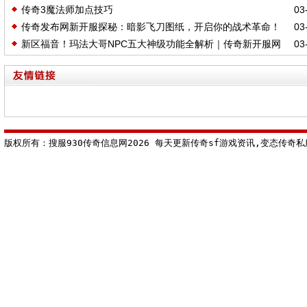
传奇3魔法师加点技巧
03-
你来战
传奇发布网新开服探秘：暗影飞刀图纸，开启你的战术革命！
03-
新区福音！玛法大哥NPC五大神级功能全解析｜传奇新开服网
03-
站大全首发
版权所有：搜服930传奇信息网2026 每天更新传奇sf游戏资讯,变态传