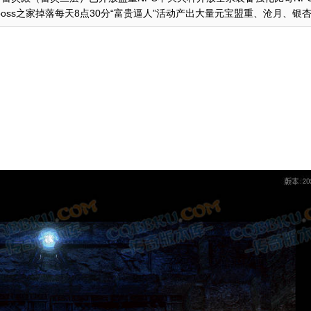
之家掉落每天8点30分“富贵逼人”活动产出大量元宝盟重、沧月、银杏三..