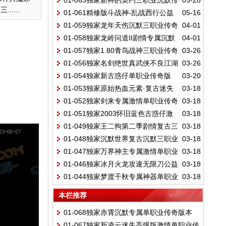
01-063独家新神的契约三职业沉默传
05-28
职业传奇版本库-东胜神洲-西行之路-神话天
陆-坐骑进价-翎风引擎
....
01-061精修版斗战神-乱战西行公益
05-16
奇版本-带假人-光柱-ESP插件-自动回收-大
命-翎风引擎
01-059独家龙年天伤沉默三职业传奇
04-01
单职业版本-带假人-拾取插件-光柱-自动回
背包-Gom引擎
01-058独家龙岭问道II剧情专属沉默
04-01
服务端-带假人-光柱-坐骑洗练-职业分支-装
收-翎风引擎
01-057独家1.80青鸟战神三职业传奇
03-26
单职业传奇版本-奇门锻造-邪恶力量-休闲垂
备启灵-神秘祭坛-翎风引擎
01-056独家名剑绝世真武侠不良江湖
03-26
服务端-ESP插件-带假人-带光柱-魔法师宝
钓鱼-翎风引擎
01-054独家新古惑仔单职业传奇版
03-20
特色三门派复古三职业服务端-装备鉴定-宝
宝-至尊骰王-特殊锻造-Gom引擎
01-053独家原始热血元素·复古迷失
03-18
本-六大陆-带假人-ESP插件-自动回收-大背
物升品-门派-翎风引擎
01-052独家剑来专属激情单职业传奇
03-18
神技单职业服务端-带假人-ESP插件-自动回
包-自动拾取-光柱-Gom引擎
01-051独家2003怀旧蓝色古惑仔激
03-18
版本-带光柱-ESP插件-光柱-自动回收-Gom
收-Gom引擎
01-049独家王二狗第二季剧情复古三
03-18
情单职业版本-ESP插件-自动回收-大背包-带
引擎
01-048独家沉默世界复古沉默三职业
03-18
职业-大背包-坐骑专卖-任务系统-捡物宝宝-
光柱-Gom引擎
01-047独家万界神主专属激情单职业
03-18
传奇版本-静寂之城-专属武器-符文BUFF-觉
兵解大师-翎风引擎
01-046独家冰月火龙攻速无限刀公益
03-18
传奇客户端-带假人-ESP插件-光柱-自动回
醒-翎风引擎
01-044独家梦渡千秋专属神器单职业
03-18
复古单职业客户端-带假人-ESP插件-光柱-自
收-沙城捐献-Gom引擎
客户端-带光柱-自动回收-自动拾取-翎风引擎
动回收拾取-Gom引擎
本栏推荐
01-068独家赤霄沉默专属单职业传奇版本
01-067独家新凌云迷失高爆版激情单职业传