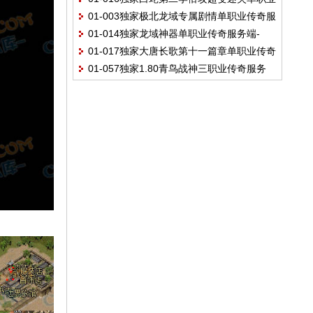
_捡取鉴定BUFF-天赋-坐骑-成就任务-翎风
擎
01-003独家极北龙域专属剧情单职业传奇服
传奇版本-假人系统-ESP插件-光柱-限时奖
引擎
01-014独家龙域神器单职业传奇服务端-
务端-带假人-大背包-自动回收-新Gom引擎
励-Gom引擎
01-017独家大唐长歌第十一篇章单职业传奇
ESP插件-带光柱-22元全满-自动捡取-自动
01-057独家1.80青鸟战神三职业传奇服务
版本-带假人-ESP插件-光柱-自动回收-沙城
回收-Gom引擎
端-ESP插件-带假人-带光柱-魔法师宝宝-至
捐献-Gom引擎
尊骰王-特殊锻造-Gom引擎