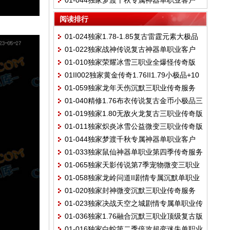
01-044独家梦渡千秋专属神器单职业客户
职业客户端-带假人-ESP插件-光柱-自动回收
捐献-Gom引擎
端-带光柱-自动回收-自动拾取-翎风引擎
拾取-Gom引擎
阅读排行
01-024独家1.78-1.85复古雷霆元素大极品
01-022独家战神传说复古神器单职业客户
三职业传奇服务端-ESP插件-带假人-光柱-
01-010独家荣耀冰雪三职业全爆怪传奇版
端-带光柱-ESP插件-光柱-自动回收-Gom引
Gom引擎
01II002独家黄金传奇1.76II1.79小极品+10
本-带假人-ESP插件-光柱-勋章租赁-沙城捐
擎
01-059独家龙年天伤沉默三职业传奇服务
客户端II带假人II装备靠打II群英争霸II夺宝奇
献-Gom引擎
01-040精修1.76布衣传说复古金币小极品三
端-带假人-光柱-坐骑洗练-职业分支-装备启
兵IIGom引擎
01-019独家1.80无敌火龙复古三职业传奇版
职业版传奇版本库-大背包-光柱-复古到中变-
灵-神秘祭坛-翎风引擎
01-011独家炽炎冰雪公益微变三职业传奇版
本-带假人-ESP插件-光柱-自动回收-自动拾
翎风引擎
01-044独家梦渡千秋专属神器单职业客户
本-带假人-四十元顶赞-小怪爆一切-ESP插
取-Gom引擎
01-033独家鼠仙神器单职业第四季传奇服务
端-带光柱-自动回收-自动拾取-翎风引擎
件-Gom引擎
01-065独家天影传说第7季宠物微变三职业
端-带假人-拾取插件-自动回收-沙城捐献-翎
01-058独家龙岭问道II剧情专属沉默单职业
传奇论坛-卡牌激活-大陆进度-第六大陆-坐骑
风引擎
01-020独家封神微变沉默三职业传奇服务
传奇版本-奇门锻造-邪恶力量-休闲垂钓鱼-翎
进价-翎风引擎
01-023独家决战天空之城剧情专属单职业传
端-大背包-光柱-智能假人-历练-门派心法-翎
风引擎
01-036独家1.76融合沉默三职业顶级复古版
奇服务端-ESP插件-带光柱-带假人-Gom引
风引擎
01-016独家白蛇第二季倍攻超变迷失单职业