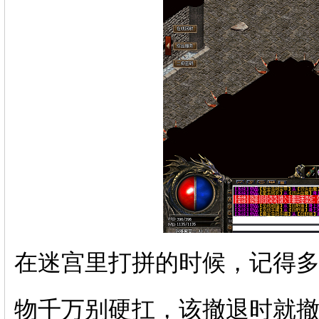
在迷宫里打拼的时候，记得
物千万别硬扛，该撤退时就