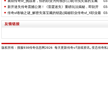
襄阳传奇sf_挑战者，你的职业为何独步江湖(寻找失落的宝藏
03-
新开迷失传奇震撼公测！《雷霆迷失》重磅玩法揭秘，即刻开
03-
_ht传奇sf隐藏时装的秘境探索)
传奇sf卷轴之谜_解密失落宝藏的钥匙(揭秘职业传奇sf_X职业最
03-
战！
强连招攻略)
版权所有：搜服930传奇信息网2026 每天更新传奇sf游戏资讯,变态传