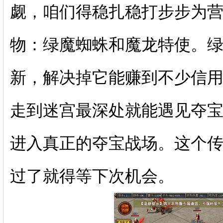
觑，咱们得稳扎稳打步步为
物：绿魔蜘蛛和魔龙特使。
新，解决掉它能赚到不少信
走到迷宫最深处就能遇见夺宝
进入真正的夺宝战场。这个
过了就得等下次机会。