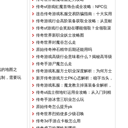
成长为高效矿工？
传奇sf游戏虹魔首饰合成全攻略：NPC位
连击传奇游戏私服交易防骗指南：十大实用
置、材料要求与成功率提升技巧
传奇游戏行会高阶装备获取全攻略：从贡献
技巧保你安全交易
传奇sf游戏行会奖励在哪能领取？全领取渠
到竞拍，快速毕业的核心路径
传奇世界新职业妖士攻略图
道详解
传奇世界封魔谷怎么走
原始传奇神石精华后期还能用吗
传奇游戏高级行会意味着什么？揭秘高等级
传奇手游尸魔怎么走
行会的六大核心优势
战的地图之
传奇游戏私服方士职业深度解析：为何方士
机制，需要玩
新开传奇游戏方士PK心态解析：稳字当头，
成为万千玩家的首选？
传奇游戏私服：魔龙教主掉落装备全解析，
耗到对手崩溃
传奇sf战士彻地钉运用全攻略：从入门到精
顶级神装获取指南
传奇手游冰雪三职业怎么玩
通
原始传奇怎么提升pk
传奇世界烈焰使多少级召唤
传奇3d手游点卡板怎么用