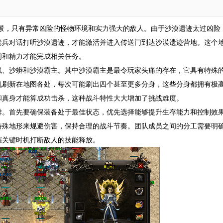
景，只有异常凶险的怪物环境和实力强大的敌人。由于沙漠遗迹太过凶险
老兵对话打听沙漠遗迹，才能激活并进入传送门到达沙漠遗迹营地。这个
间和精力才能完成相关任务。
鼠、沙蟒和沙漠霸主。其中沙漠霸主是最令玩家头痛的存在，它具有特殊
机刷新在地图各处，每次可能刷出四个甚至更多分身，这些分身都拥有极
和真身才能算成功击杀，这种战斗特性大大增加了挑战难度。
排。首先要确保装备处于最佳状态，优先选择能够提升生存能力和控制效
特殊地形来规避伤害，保持合理的战斗节奏。团队成员之间的分工需要明
握关键时机打断敌人的技能释放。