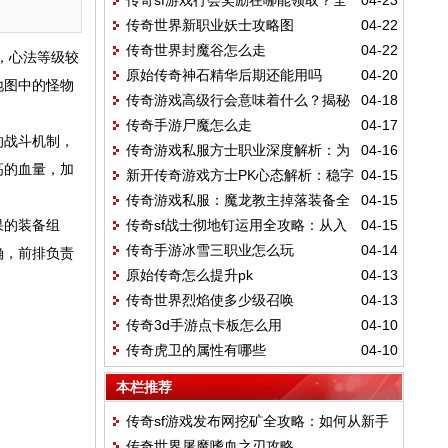
传奇sf游戏行会奖励在哪能领取？全
04-23
从贡献到竞拍，快速毕业的核心路径
传奇世界新职业妖士攻略图
04-22
领取渠道详解
传奇世界封魔谷怎么走
04-22
，心法等级较
原始传奇神石精华后期还能用吗
04-20
地图中的怪物
传奇游戏高级行会意味着什么？揭秘
04-18
传奇手游尸魔怎么走
04-17
高等级行会的六大核心优势
的战斗机制，
传奇游戏私服方士职业深度解析：为
04-16
高的血量，加
新开传奇游戏方士PK心态解析：稳字
04-15
何方士成为万千玩家的首选？
传奇游戏私服：魔龙教主掉落装备全
04-15
当头，耗到对手崩溃
果的装备组
传奇sf战士彻地钉运用全攻略：从入
04-15
解析，顶级神装获取指南
传奇手游冰雪三职业怎么玩
04-14
确，前排负责
门到精通
原始传奇怎么提升pk
04-13
传奇世界烈焰使多少级召唤
04-13
传奇3d手游点卡板怎么用
04-10
传奇虎卫的属性有哪些
04-10
本栏推荐
传奇sf游戏发布网挖矿全攻略：如何从新手
传奇世界屠魔嗜血之刃攻略