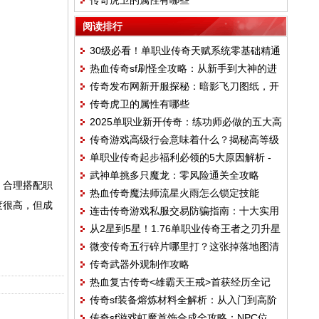
传奇虎卫的属性有哪些
阅读排行
30级必看！单职业传奇天赋系统零基础精通
热血传奇sf刷怪全攻略：从新手到大神的进
指南（2025新版）
传奇发布网新开服探秘：暗影飞刀图纸，开
阶之路
传奇虎卫的属性有哪些
启你的战术革命！
2025单职业新开传奇：练功师必做的五大高
传奇游戏高级行会意味着什么？揭秘高等级
效任务推荐
单职业传奇起步福利必领的5大原因解析 -
行会的六大核心优势
武神单挑多只魔龙：零风险通关全攻略
新手速变强秘诀！
，合理搭配职
热血传奇魔法师流星火雨怎么锁定技能
度很高，但成
连击传奇游戏私服交易防骗指南：十大实用
从2星到5星！1.76单职业传奇王者之刃升星
技巧保你安全交易
微变传奇五行碎片哪里打？这张掉落地图清
避坑指南
传奇武器外观制作攻略
单请收好！
热血复古传奇<雄霸天王戒>首获经历全记
传奇sf装备熔炼材料全解析：从入门到高阶
录：那一刻我手都在抖！
传奇sf游戏虹魔首饰合成全攻略：NPC位