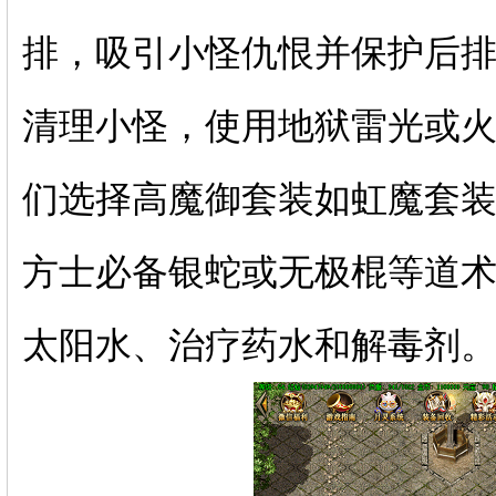
排，吸引小怪仇恨并保护后
清理小怪，使用地狱雷光或
们选择高魔御套装如虹魔套
方士必备银蛇或无极棍等道
太阳水、治疗药水和解毒剂