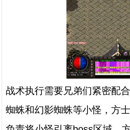
战术执行需要兄弟们紧密配
蜘蛛和幻影蜘蛛等小怪，方
负责将小怪引离boss区域