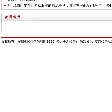
刑天战歌_传奇世界私服里的暗流涌动，谁能主宰战场(魂环奇
04-
珍，传奇sf里的神秘拍卖_谁将称霸风云)
版权所有：搜服930传奇信息网2026 每天更新传奇sf游戏资讯,变态传