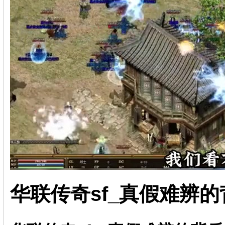
华联传奇sf_真假难辨